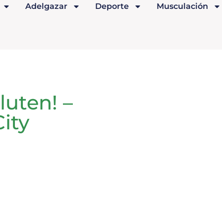
Adelgazar
Deporte
Musculación
luten! –
ity