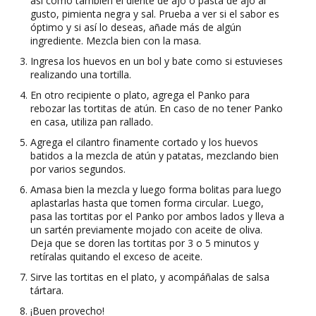
así como también el diente de ajo o pasta de ajo al
gusto, pimienta negra y sal. Prueba a ver si el sabor es
óptimo y si así lo deseas, añade más de algún
ingrediente. Mezcla bien con la masa.
Ingresa los huevos en un bol y bate como si estuvieses
realizando una tortilla.
En otro recipiente o plato, agrega el Panko para
rebozar las tortitas de atún. En caso de no tener Panko
en casa, utiliza pan rallado.
Agrega el cilantro finamente cortado y los huevos
batidos a la mezcla de atún y patatas, mezclando bien
por varios segundos.
Amasa bien la mezcla y luego forma bolitas para luego
aplastarlas hasta que tomen forma circular. Luego,
pasa las tortitas por el Panko por ambos lados y lleva a
un sartén previamente mojado con aceite de oliva.
Deja que se doren las tortitas por 3 o 5 minutos y
retíralas quitando el exceso de aceite.
Sirve las tortitas en el plato, y acompáñalas de salsa
tártara.
¡Buen provecho!