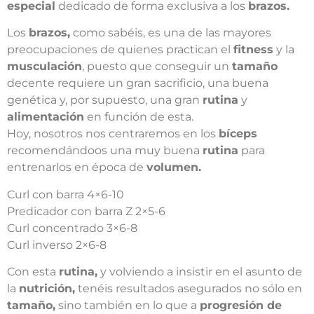
especial
dedicado de forma exclusiva a los
brazos.
Los
brazos,
como sabéis, es una de las mayores
preocupaciones de quienes practican el
fitness
y la
musculación
, puesto que conseguir un
tamaño
decente requiere un gran sacrificio, una buena
genética y, por supuesto, una gran
rutina
y
alimentación
en función de esta.
Hoy, nosotros nos centraremos en los
bíceps
recomendándoos una muy buena
rutina
para
entrenarlos en época de
volumen.
Curl con barra 4×6-10
Predicador con barra Z 2×5-6
Curl concentrado 3×6-8
Curl inverso 2×6-8
Con esta
rutina,
y volviendo a insistir en el asunto de
la
nutrición,
tenéis resultados asegurados no sólo en
tamaño,
sino también en lo que a
progresión de