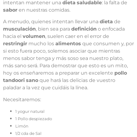
intentan mantener una
dieta
saludable
: la falta de
sabor
en nuestras comidas.
A menudo, quienes intentan llevar una
dieta
de
musculación
, bien sea para
definición
o enfocada
hacia el
volumen
, suelen caer en el error de
restringir
mucho los
alimentos
que consumen y, por
si esto fuera poco, solemos asociar que mientras
menos sabor tenga y más soso sea nuestro plato,
más sano será. Para demostrar que esto es un mito,
hoy os enseñaremos a preparar un excelente
pollo
tandoori
sano
que hará las delicias de vuestro
paladar a la vez que cuidáis la línea.
Necesitaremos:
1 yogur natural
1 Pollo despiezado
Limón
1/2 cda de Sal