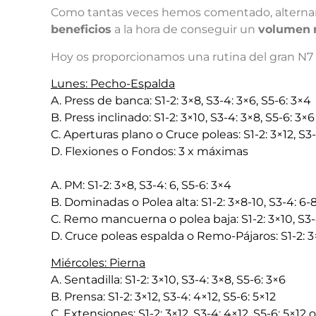
Como tantas veces hemos comentado, alterna
beneficios
a la hora de conseguir un
volumen
Hoy os proporcionamos una rutina del gran N
Lunes: Pecho-Espalda
A. Press de banca: S1-2: 3×8, S3-4: 3×6, S5-6: 3×4
B. Press inclinado: S1-2: 3×10, S3-4: 3×8, S5-6: 3×6
C. Aperturas plano o Cruce poleas: S1-2: 3×12, S3-
D. Flexiones o Fondos: 3 x máximas
A. PM: S1-2: 3×8, S3-4: 6, S5-6: 3×4
B. Dominadas o Polea alta: S1-2: 3×8-10, S3-4: 6-8
C. Remo mancuerna o polea baja: S1-2: 3×10, S3-4
D. Cruce poleas espalda o Remo-Pájaros: S1-2: 3×1
Miércoles: Pierna
A. Sentadilla: S1-2: 3×10, S3-4: 3×8, S5-6: 3×6
B. Prensa: S1-2: 3×12, S3-4: 4×12, S5-6: 5×12
C. Extensiones: S1-2: 3×12, S3-4: 4×12, S5-6: 5×12 