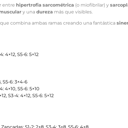
r entre
hipertrofia
sarcométrica
(o miofibrilar) y
sarcop
muscular
y una
dureza
más que visibles.
7 que combina ambas ramas creando una fantástica
sine
4: 4×12, S5-6: 5×12
, S5-6: 3×4-6
: 4×10, S5-6: 5×10
2, S3-4: 4×12, S5-6: 5×12
o Zancadas: S1-2: 2×8, S3-4: 3×8, S5-6: 4×8