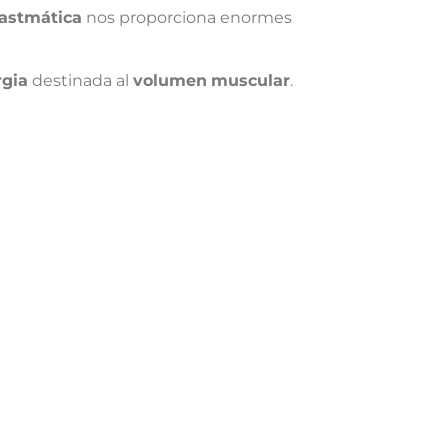
lastmática
nos proporciona enormes
rgia
destinada al
volumen
muscular
.