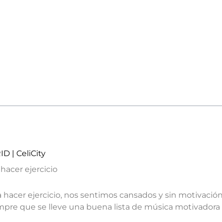
D | CeliCity
acer ejercicio
cer ejercicio, nos sentimos cansados y sin motivació
re que se lleve una buena lista de música motivadora par