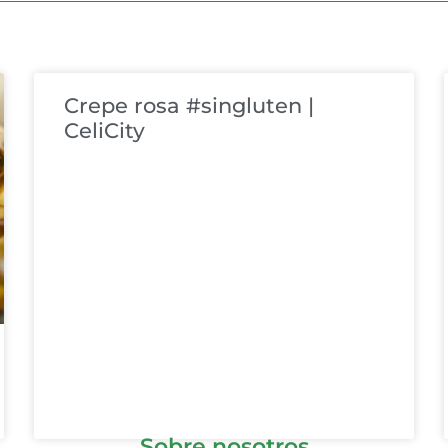
Crepe rosa #singluten |
CeliCity
Sobre nosotros