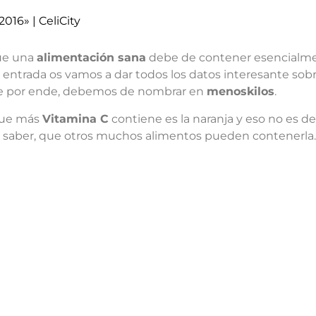
2016» | CeliCity
ue una
alimentación sana
debe de contener esencialm
a entrada os vamos a dar todos los datos interesante sob
que por ende, debemos de nombrar en
menoskilos
.
que más
Vitamina C
contiene es la naranja y eso no es de
sin saber, que otros muchos alimentos pueden contenerla.