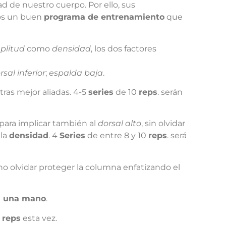
 de nuestro cuerpo. Por ello, sus
os un buen
programa de entrenamiento
que
plitud
como
densidad
, los dos factores
rsal inferior
;
espalda baja
.
ras mejor aliadas. 4-5
series
de 10
reps
. serán
para implicar también al
dorsal alto
, sin olvidar
 la
densidad
. 4
Series
de entre 8 y 10
reps
. será
 no olvidar proteger la columna enfatizando el
a una mano
.
2
reps
esta vez.