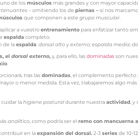
, uno de los
músculos
más grandes y con mayor capacidad
xtenuantes –
omitiendo los de
piernas –
si nos marcam
músculos
que componen a este
grupo muscular
.
aplicar a vuestro
entrenamiento
para enfatizar tanto
am
e
espalda
completo.
n de la
espalda
:
dorsal alto
y
externo
;
espalda media
;
do
s, el
dorsal externo
,
y, para ello, las
dominadas
son nuest
cio
.
rcionará, tras las
dominadas
, el complemento perfecto 
 mayor o menor medida. Esta vez, trabajaremos algo más
cuidar la
higiene postural
durante nuestra
actividad
, y
ás
analítico
, como podría ser el
remo con mancuerna 
contribuir en la
expansión del dorsal.
2-3
series
de 10-1