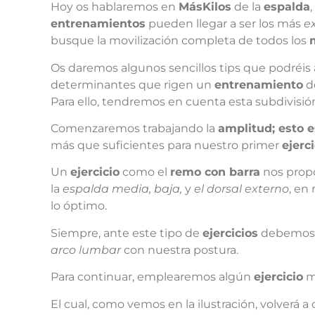
Hoy os hablaremos en
MásKilos
de la
espalda
entrenamientos
pueden llegar a ser los más
e
busque la movilización completa de todos los
Os daremos algunos sencillos tips que podréis 
determinantes que rigen un
entrenamiento
d
Para ello, tendremos en cuenta esta subdivisió
Comenzaremos trabajando la
amplitud; esto e
más que suficientes para nuestro primer
ejerci
Un
ejercicio
como el
remo con barra
nos propo
la
espalda media, baja,
y
el dorsal externo
, en
lo óptimo.
Siempre, ante este tipo de
ejercicios
debemos 
arco lumbar
con nuestra postura.
Para continuar, emplearemos algún
ejercicio
m
El cual, como vemos en la ilustración, volverá a 