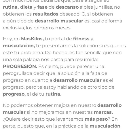
Son muchos los usuarios que, pese a seguir su
rutina, dieta
y
fase
de
descanso
a pies juntillas, no
obtienen los
resultados
deseado. O, si obtienen
algún tipo de
desarrollo muscular
es, casi de forma
exclusiva, los primeros meses.
Hoy, en
MasKilos,
tu portal de
fitness
y
musculación,
te presentamos la solución si es que es
este tu problema. De hecho, es tan sencilla que con
una sola palabra nos basta para resumirla:
PROGRESIÓN.
Es cierto, puede parecer una
perogrullada decir que la solución a la falta de
progreso en cuanto a
desarrollo muscular
es el
progreso, pero te estoy hablando de otro tipo de
progreso,
el de tu
rutina.
No podemos obtener mejora en nuestro
desarrollo
muscular
si no mejoramos en nuestras
marcas.
¿Quiere decir esto que levantemos
más
peso
? En
parte, puesto que, en la práctica de la
musculación