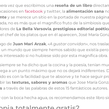
imera vez que escribimos una
reseña de un libro
directam
 ocasiones en
facebook
y twitter, la
alimentación sana
no
ente
y se merece un sitio en la portada de nuestra página
ada, no es más que el magnífico fruto de la simbiosis q
dores de
La Bella Varsovia
,
prestigiosa editorial poétic
el chef de los platos que en él aparecen, José María Gon
ogo de
Juan Mari Arzak
,
«A gustar convidan»
, nos trasl
a un mundo que siempre hemos sabido que existía pero
 interesado si no hubiese sido por esta magnífica obra.
siempre se ha dicho que la cocina y la poesía, tenían m
llega a un punto máximo que no os dejará indiferentes. D
do es con la facilidad que te absorve y te hace seguir 
bir las
texturas, sabores y aromas
que Jose María Gonza
s
a través de las palabras de estos 15 fantásticos autores.
y con la boca hecha agua, os recomendamos este libro si
opia totalmente gratis?