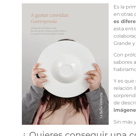
Es la pr
en otras
es difer
esta entr
colabora
Grande y 
Con pról
sabores 
habríamos
Y es que 
relación 
sorprendi
de descri
imágene
Sin más 
¿ Quieres conseguir una c