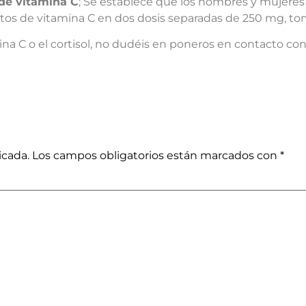
 de vitamina C
; Se establece que los hombres y mujer
entos de vitamina C en dos dosis separadas de 250 mg, to
ina C o el cortisol, no dudéis en poneros en contacto co
icada.
Los campos obligatorios están marcados con
*