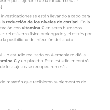
sión post-ejercicio de la función celular
t]
s investigaciones se están llevando a cabo para
 la
reducción de los niveles de cortisol
. En la
ntación con
vitamina C
en seres humanos
: «el esfuerzo físico prolongado y el estrés por
a posibilidad de infección del tracto
l. Un estudio realizado en Alemania midió la
tamina C
y un placebo. Este estudio encontró
l de los sujetos se recuperaron más
es de maratón que recibieron suplementos de