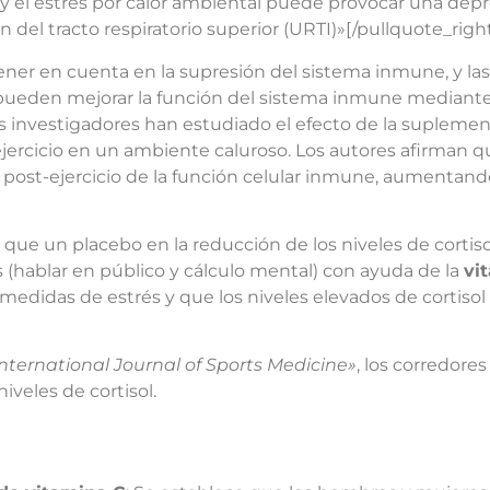
 y el estrés por calor ambiental puede provocar una depre
del tracto respiratorio superior (URTI)»[/pullquote_righ
 tener en cuenta en la supresión del sistema inmune, y la
ueden mejorar la función del sistema inmune mediante
s investigadores han estudiado el efecto de la supleme
jercicio en un ambiente caluroso. Los autores afirman que
ost-ejercicio de la función celular inmune, aumentando l
 que un placebo en la reducción de los niveles de cortiso
s (hablar en público y cálculo mental) con ayuda de la
vi
 medidas de estrés y que los niveles elevados de cortiso
International Journal of Sports Medicine»
, los corredor
veles de cortisol.