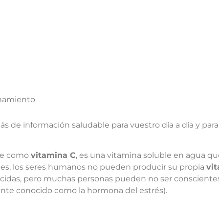
namiento
s de información saludable para vuestro día a día y par
te como
vitamina C
, es una vitamina soluble en agua q
males, los seres humanos no pueden producir su propia
vi
das, pero muchas personas pueden no ser conscientes de
e conocido como la hormona del estrés).