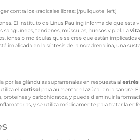
r contra los «radicales libres»[/pullquote_left]
es. El instituto de Linus Pauling informa de que esta vi
sos sanguíneos, tendones, músculos, huesos y piel. La
vit
mos, iones o moléculas que se cree que están implicados 
está implicada en la síntesis de la noradrenalina, una su
 por las glándulas suprarrenales en respuesta al
estrés
tiliza el
cortisol
para aumentar el azúcar en la sangre. El 
 proteínas y carbohidratos, y puede disminuir la formac
inflamatorias, y se utiliza médicamente para tratar la e
es