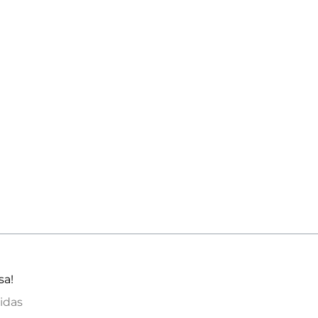
sa!
idas