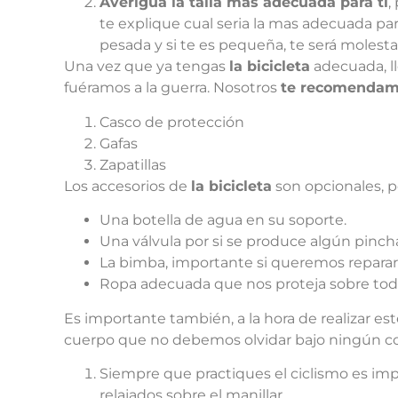
Averigua la talla mas adecuada para ti
,
te explique cual seria la mas adecuada para
pesada y si te es pequeña, te será molesta
Una vez que ya tengas
la bicicleta
adecuada, l
fuéramos a la guerra. Nosotros
te recomendam
Casco de protección
Gafas
Zapatillas
Los accesorios de
la bicicleta
son opcionales, p
Una botella de agua en su soporte.
Una válvula por si se produce algún pinch
La bimba, importante si queremos reparar 
Ropa adecuada que nos proteja sobre todo el
Es importante también, a la hora de realizar e
cuerpo que no debemos olvidar bajo ningún c
Siempre que practiques el ciclismo es imp
relajados sobre el manillar.