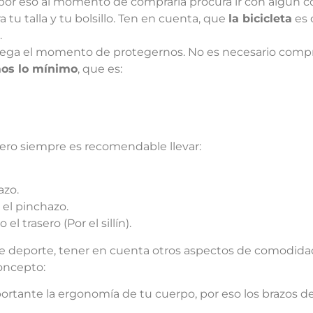
 por eso al momento de comprarla procura ir con algún c
 tu talla y tu bolsillo. Ten en cuenta, que
la bicicleta
es 
.
lega el momento de protegernos. No es necesario compr
os lo mínimo
, que es:
ero siempre es recomendable llevar:
azo.
el pinchazo.
 trasero (Por el sillín).
ste deporte, tener en cuenta otros aspectos de comodida
oncepto:
ortante la ergonomía de tu cuerpo, por eso los brazos d