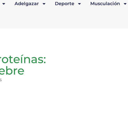
Adelgazar
Deporte
Musculación
roteínas:
ebre
s